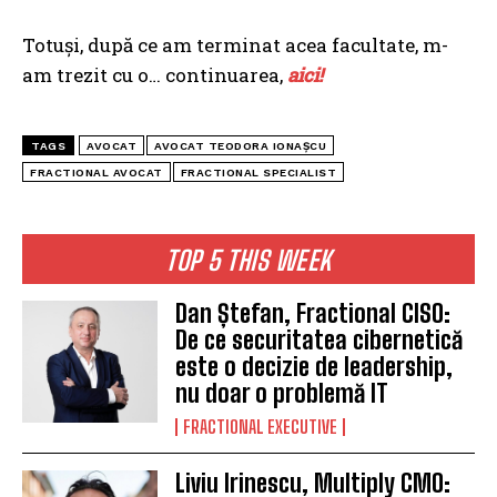
Totuși, după ce am terminat acea facultate, m-
am trezit cu o… continuarea,
aici!
TAGS
AVOCAT
AVOCAT TEODORA IONAȘCU
FRACTIONAL AVOCAT
FRACTIONAL SPECIALIST
TOP 5 THIS WEEK
Dan Ștefan, Fractional CISO:
De ce securitatea cibernetică
este o decizie de leadership,
nu doar o problemă IT
FRACTIONAL EXECUTIVE
Liviu Irinescu, Multiply CMO: