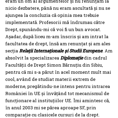
eram un om al argumentelor și nu renunțam la
nicio dezbatere, până nu eram ascultată și nu se
ajungea la concluzia că opinia mea trebuie
implementată. Profesorii mă îndrumau către
Drept, spunându-mi că voi fi un bun avocat.
Așadar, după liceu m-am înscris și am intrat la
facultatea de drept, însă am renunțat și am ales
secția
Relații Internaționale și Studii Europene
. Am
absolvit la specializarea
Diplomație
din cadrul
Facultății de Drept Simon Bărnuțiu din Sibiu,
pentru că mi s-a părut în acel moment mult mai
cool, având de studiat materii extrem de
moderne, pregătindu-ne intens pentru intrarea
României în UE și învățând tot mecanismul de
funcționare al instituțiilor UE. Îmi amintesc că,
în anul 2003 mi se părea aproape SF, prin
comparație cu clasicele cursuri de la drept.