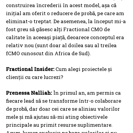
construirea încrederii în acest model, așa că
inițial am oferit o reducere de probă, pe care am
eliminat-o treptat. De asemenea, la început mi-a
fost greu să găsesc alți Fractional CMO de
calitate în aceeași piață, deoarece conceptul era
relativ nou (sunt doar al doilea sau al treilea
fCMO cunoscut din Africa de Sud).
Fractional Insider:
Cum alegi proiectele și
clienții cu care lucrezi?
Prenessa Nalliah:
În primul an, am permis ca
fiecare lead să se transforme într-o colaborare
de probă, dar doar cei care se aliniau valorilor
mele și mă ajutau să-mi ating obiectivele
principale au primit resurse suplimentare.
Acum, lucrez exclusiv pe baza valorilor și nu