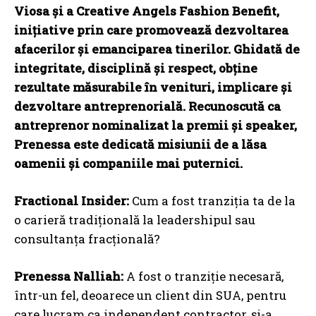
Viosa și a Creative Angels Fashion Benefit,
inițiative prin care promovează dezvoltarea
afacerilor și emanciparea tinerilor. Ghidată de
integritate, disciplină și respect, obține
rezultate măsurabile în venituri, implicare și
dezvoltare antreprenorială. Recunoscută ca
antreprenor nominalizat la premii și speaker,
Prenessa este dedicată misiunii de a lăsa
oamenii și companiile mai puternici.
Fractional Insider:
Cum a fost tranziția ta de la
o carieră tradițională la leadershipul sau
consultanța fracțională?
Prenessa Nalliah:
A fost o tranziție necesară,
într-un fel, deoarece un client din SUA, pentru
care lucram ca independent contractor, și-a