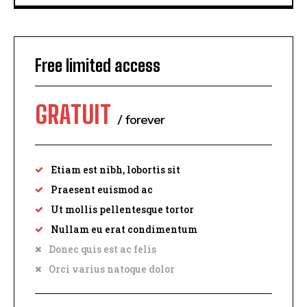
Free limited access
GRATUIT
/ forever
Etiam est nibh, lobortis sit
Praesent euismod ac
Ut mollis pellentesque tortor
Nullam eu erat condimentum
Donec quis est ac felis
Orci varius natoque dolor