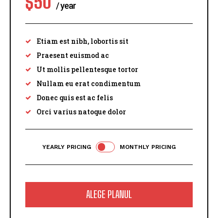
$
50
/ year
placeholder text
Etiam est nibh, lobortis sit
Praesent euismod ac
Ut mollis pellentesque tortor
Nullam eu erat condimentum
Donec quis est ac felis
Orci varius natoque dolor
YEARLY PRICING
MONTHLY PRICING
ALEGE PLANUL