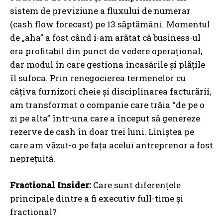
sistem de previziune a fluxului de numerar
(cash flow forecast) pe 13 săptămâni. Momentul
de „aha” a fost când i-am arătat că business-ul
era profitabil din punct de vedere operațional,
dar modul în care gestiona încasările și plățile
îl sufoca. Prin renegocierea termenelor cu
câțiva furnizori cheie și disciplinarea facturării,
am transformat o companie care trăia “de pe o
zi pe alta” într-una care a început să genereze
rezerve de cash în doar trei luni. Liniștea pe
care am văzut-o pe fața acelui antreprenor a fost
neprețuită.
Fractional Insider:
Care sunt diferențele
principale dintre a fi executiv full-time și
fractional?