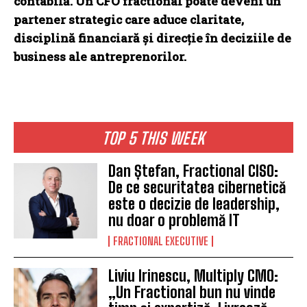
contabilă. Un CFO fractional poate deveni un
partener strategic care aduce claritate,
disciplină financiară și direcție în deciziile de
business ale antreprenorilor.
TOP 5 THIS WEEK
Dan Ștefan, Fractional CISO:
De ce securitatea cibernetică
este o decizie de leadership,
nu doar o problemă IT
FRACTIONAL EXECUTIVE
Liviu Irinescu, Multiply CMO:
„Un Fractional bun nu vinde