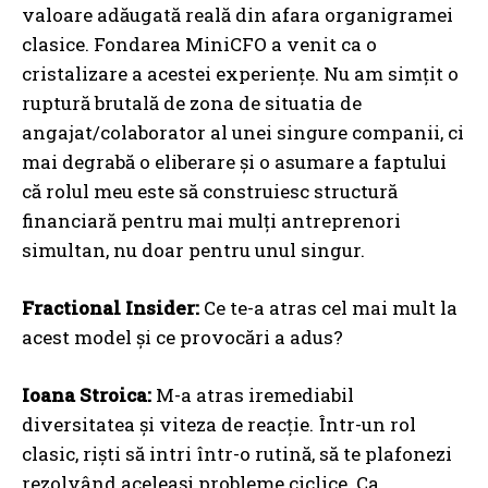
valoare adăugată reală din afara organigramei
clasice. Fondarea MiniCFO a venit ca o
cristalizare a acestei experiențe. Nu am simțit o
ruptură brutală de zona de situatia de
angajat/colaborator al unei singure companii, ci
mai degrabă o eliberare și o asumare a faptului
că rolul meu este să construiesc structură
financiară pentru mai mulți antreprenori
simultan, nu doar pentru unul singur.
Fractional Insider:
Ce te-a atras cel mai mult la
acest model și ce provocări a adus?
Ioana Stroica:
M-a atras iremediabil
diversitatea și viteza de reacție. Într-un rol
clasic, riști să intri într-o rutină, să te plafonezi
rezolvând aceleași probleme ciclice. Ca