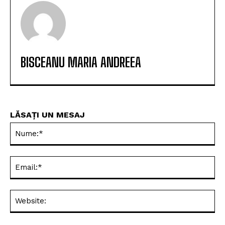
BISCEANU MARIA ANDREEA
LĂSAȚI UN MESAJ
Nu
Ema
Web