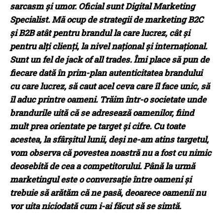
sarcasm și umor. Oficial sunt Digital Marketing
Specialist. Mă ocup de strategii de marketing B2C
și B2B atât pentru brandul la care lucrez, cât și
pentru alți clienți, la nivel național și internațional.
Sunt un fel de jack of all trades. Îmi place să pun de
fiecare dată în prim-plan autenticitatea brandului
cu care lucrez, să caut acel ceva care îl face unic, să
îl aduc printre oameni. Trăim într-o societate unde
brandurile uită că se adresează oamenilor, fiind
mult prea orientate pe target și cifre. Cu toate
acestea, la sfârșitul lunii, deși ne-am atins targetul,
vom observa că povestea noastră nu a fost cu nimic
deosebită de cea a competitorului. Până la urmă
marketingul este o conversație între oameni și
trebuie să arătăm că ne pasă, deoarece oamenii nu
vor uita niciodată cum i-ai făcut să se simtă.