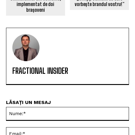
implementat de doi
vorbește brandul vostru!”
brașoveni
FRACTIONAL INSIDER
LĂSAȚI UN MESAJ
Nu
Ema