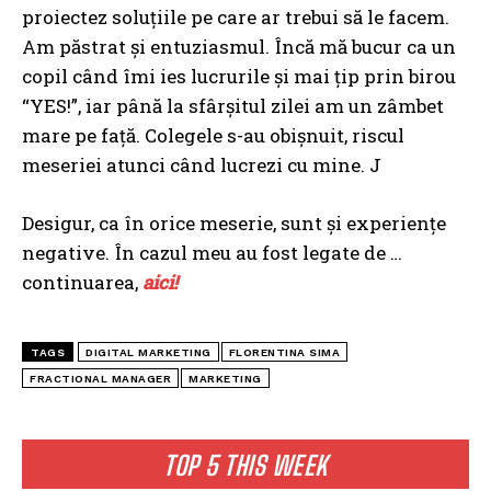
proiectez soluțiile pe care ar trebui să le facem.
Am păstrat și entuziasmul. Încă mă bucur ca un
copil când îmi ies lucrurile și mai țip prin birou
“YES!”, iar până la sfârșitul zilei am un zâmbet
mare pe față. Colegele s-au obișnuit, riscul
meseriei atunci când lucrezi cu mine. J
Desigur, ca în orice meserie, sunt și experiențe
negative. În cazul meu au fost legate de …
continuarea,
aici!
TAGS
DIGITAL MARKETING
FLORENTINA SIMA
FRACTIONAL MANAGER
MARKETING
TOP 5 THIS WEEK