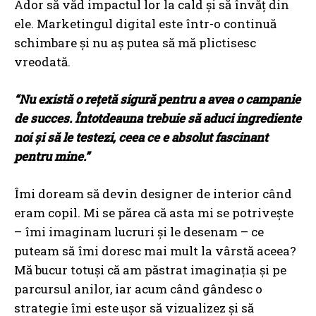
Ador să văd impactul lor la cald și să învăț din
ele. Marketingul digital este într-o continuă
schimbare și nu aș putea să mă plictisesc
vreodată.
“Nu exist
ă
o re
ț
et
ă
sigur
ă
pentru a avea o campanie
de succes. Întotdeauna trebuie s
ă
aduci ingrediente
noi
ș
i s
ă
le testezi, ceea ce e absolut fascinant
pentru mine.”
Îmi doream să devin designer de interior când
eram copil. Mi se părea că asta mi se potrivește
– îmi imaginam lucruri și le desenam – ce
puteam să îmi doresc mai mult la vârstă aceea?
Mă bucur totuși că am păstrat imaginația și pe
parcursul anilor, iar acum când gândesc o
strategie îmi este ușor să vizualizez și să