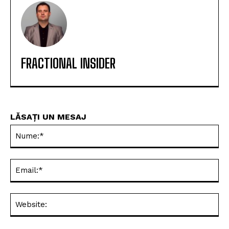
FRACTIONAL INSIDER
LĂSAȚI UN MESAJ
Nu
Ema
Web